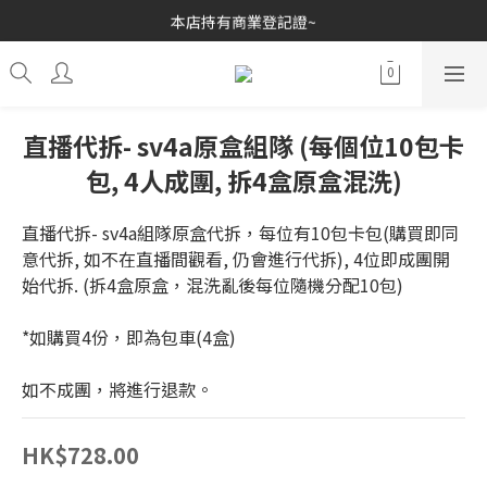
歡迎各位玩具收藏家~
本店持有商業登記證~
接受消費券(支付寶HK/八達通)~
歡迎各位玩具收藏家~
直播代拆- sv4a原盒組隊 (每個位10包卡
包, 4人成團, 拆4盒原盒混洗)
直播代拆- sv4a組隊原盒代拆，每位有10包卡包(購買即同
意代拆, 如不在直播間觀看, 仍會進行代拆), 4位即成團開
始代拆. (拆4盒原盒，混洗亂後每位隨機分配10包)
*如購買4份，即為包車(4盒)
如不成團，將進行退款。
HK$728.00