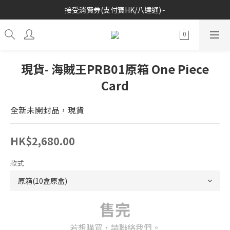
接受消費券(支付寶HK/八達通)~
歡迎各位玩具收藏家~
歡迎各位玩具收藏家~
現貨- 海賊王PRB01原箱 One Piece
Card
全新未開封品，現貨
HK$2,680.00
款式
售完
若想購買，請聯絡我們。