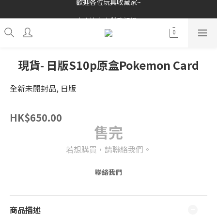
歡迎各位玩具收藏家~
歡迎各位玩具收藏家~
本店持有商業登記證~
接受消費券(支付寶HK/八達通)~
歡迎各位玩具收藏家~
現貨- 日版S10p原盒Pokemon Card
全新未開封品, 日版
HK$650.00
售完
若想購買，請聯絡我們。
聯絡我們
商品描述