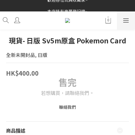
歡迎各位玩具收藏家~
本店持有商業登記證~
接受消費券(支付寶HK/八達通)~
歡迎各位玩具收藏家~
現貨- 日版 Sv5m原盒 Pokemon Card
全新未開封品, 日版
HK$400.00
售完
若想購買，請聯絡我們。
聯絡我們
商品描述