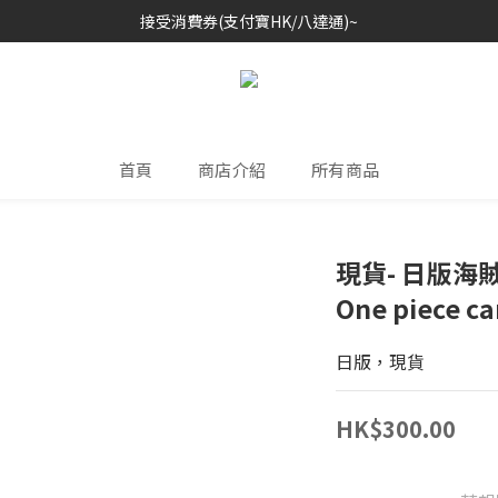
接受消費券(支付寶HK/八達通)~
歡迎各位玩具收藏家~
歡迎各位玩具收藏家~
首頁
商店介紹
所有商品
現貨- 日版海賊
One piece ca
日版，現貨
HK$300.00