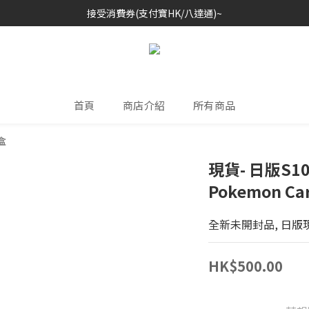
接受消費券(支付寶HK/八達通)~
歡迎各位玩具收藏家~
歡迎各位玩具收藏家~
首頁
商店介紹
所有商品
盒
現貨- 日版S10
Pokemon Ca
全新未開封品, 日版
HK$500.00