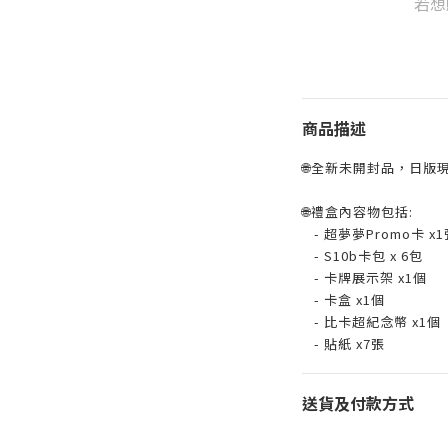
若想
商品描述
🌐全新未開封品，日版現貨
🌐禮盒內容物包括:
- 超夢夢Promo卡 x1張
- S10b卡包 x 6包
- 卡牌展示架 x1個
- 卡盒 x1個
- 比卡超紀念幣 x1個
- 貼紙 x7張
送貨及付款方式