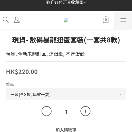
歡迎各位玩具收藏家~
歡迎各位玩具收藏家~
本店持有商業登記證~
接受消費券(支付寶HK/八達通)~
歡迎各位玩具收藏家~
現貨- 數碼暴龍扭蛋套裝(一套共8款)
現貨, 全新未開封品, 連蛋紙, 不連蛋殼
HK$220.00
款式
加入購物車