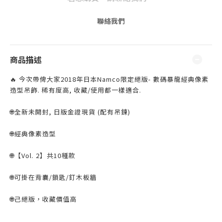
聯絡我們
商品描述
🔥 今次帶俾大家2018年日本Namco限定絕版- 數碼暴龍經典像素
造型吊飾. 稀有度高, 收藏/使用都一樣適合.⁣
⁣
🌐全新未開封, 日版金證⁣現貨 (配有吊鍊)
🌐經典像素造型⁣
⁣
🌐【Vol. 2】共10種款
⁣
🌐可掛在背囊/鎖匙/釘木板牆⁣
⁣
🌐己絕版，收藏價值高
⁣