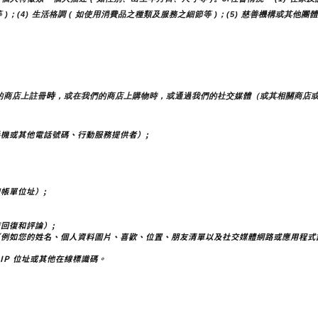
 )；(4) 生活格調 ( 如使用消費品之種類及服務之細節等 )；(5) 慈善機構或其
時
的商店上註冊
，或在我們的商店上購物時，或通過我們的社交媒體（或其相關商店
機或其他電話號碼、行動服務提供者）;
帳單位址）;
回復和評論）;
（例如您的姓名、個人資料圖片、喜歡、位置、朋友清單以及社交媒體網路或應用程式
IP 位址或其他在線標識碼。