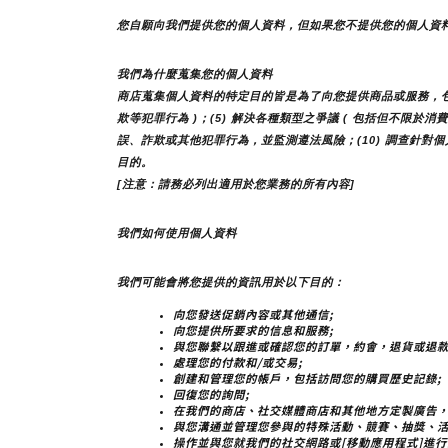
您自願向我們提供您的個人資料，但如果您不提供您的個人資
我們為什麼蒐集您的個人資料
商店蒐集個人資料的特定目的皆是為了向您提供商品或服務，包括但
欺等犯罪行為 )；(5) 解決各種類型之爭議 ( 包括但不限於消
誤、詐欺或其他犯罪行為，並監測遵法風險；(10) 調查針對個
目的。
[注意：請務必列出適用於您業務的所有內容]
我們如何使用個人資料
我們可能會將您提供的資訊用於以下目的：
向您發送促銷內容或其他通信;
向您提供所要求的信息和服務;
與您聯繫以跟進或確認您的訂單，約會，退貨或退款
處理您的付款和/或交易;
創建和管理您的帳戶，包括訪問您的購買歷史記錄;
回復您的詢問;
在我們的商店、社交媒體商店和其他地方定製廣告，
與您溝通並管理您參與的特殊活動、競賽、抽獎、活
操作並與您就我們的社交網路或[移動應用程式]進行