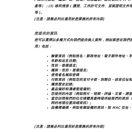
產等）；(3) 移民情形 ( 護照、工作許可文件、居留證明文件等
等 )。
[注意：請務必列出適用於您業務的所有內容]
您提供的資訊
您可以選擇以多種方式向我們提供個人資料，例如當您在我們
用）包括：
聯繫資訊（例如姓名、郵政地址、電子郵件地址、手
年齡和出生日期;
性別，首選語言;
種族，性別，首選語言;
使用者名稱和密碼
付款資訊（例如您的支付卡號、到期日、送貨位址和
購買歷史記錄;
產品偏好和溝通管道偏好;
您提供的內容（例如照片、視頻、評論、文章、調查
當您訪問我們的社交媒體頁面時提供給我們的資訊
時的地理位置詳細資訊）;
設備標識碼，例如有關設備的資訊，如 MAC 位址、
[注意：請務必列出適用於您業務的所有內容]