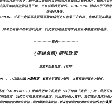
法律意見的情況下，您不應出於任何目的依賴此處提供之範例資訊。範例內容
諾或保證此範例的資訊是正確、完整或即時更新的。 SHOPLINE 明確表示
擔任何責任。
HOPLINE 並不一定認可本頁面可能連結到之任何第三方內容，也絕不對其承
如果您有客戶在歐洲或美國，我們強烈建議您尋求獨立且專業的法律建議。
--------------範例----------------
{店鋪名稱} 隱私政策
更新和生效日期： [日期]
}的運營商
們的」），{店舖名稱
，尊重您對隱私的關注，並重視我們與您的關係。 
（以下簡稱「SHOPLINE」）授權我們建立的商店（以下簡稱「商店」）時，我
訪問或購買，我們也可能會蒐集和處理、利用您的個人資料。我們充分意識到個
的
選擇
，我們如何使用這些資訊，我們與誰共享資訊，以及您就我們使用這些資訊
可行