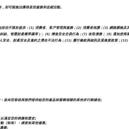
料，則可能無法獲得某些服務和促銷活動。
不限於提供：(1) 消費者、客戶管理與服務；(2) 消費者保護；(3) 網路購物及其
費糾紛、智慧財產權爭議等 )； (6) 增進安全交易行為；(7) 收取債務； (8) 通知
人安全、財產安全及違約之潛在不法行為；(11) 履行條款與細則及退換貨政策；(12)
，並向您發送與我們提供給您的產品和服務相關的其他非行銷通信;
以滿足您的興趣和歷史;
動（如有）、調查和其他優惠;
溝通;