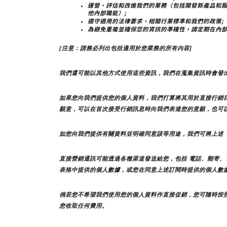
運營、評估和改進我們的業務（包括開發新產品和
他內部職能）;
遵守適用的法律要求、相關行業標準和我們的政策;
為避免重複並確保您的資訊的準確性，請定期在內
[注意：請務必列出包括適用於您業務的所有內容]
我們還可能以其他方式使用這些資訊，我們在蒐集資訊時會發
如果您向我們提供您的個人資料，我們打算將其用於直接行銷
願意，可以在首次接受行銷訊息時向我們表達您的意願，也可
如您向我們提供有關資料並明確同意該等用途，我們可將上述
直接營銷通訊可能透過各種渠道發送給您，包括 電話、郵寄、
表格中提供的個人數據，或您在同意上述訂閱時提供的個人數
倘若您不希望我們使用您的個人資料作直接促銷，您可隨時按
您收取任何費用。