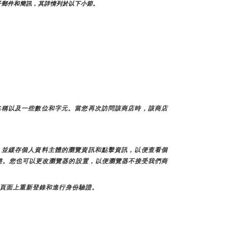
子郵件和簡訊，其詳情列於以下小節。
名稱以及一些數位和字元。當您再次訪問該商店時，該商店
訊，並緩存個人資料主體的瀏覽資訊和點擊資訊，以便查看個
調整。您也可以更改瀏覽器的設置，以便瀏覽器不接受我們商
個頁面上重新登錄和進行身份驗證。