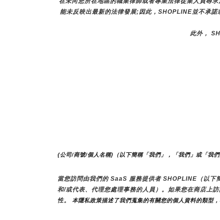
在未向您所在地區的職業律師或者專業法律從業人員尋求
能未反映出最新的法律發展;因此，SHOPLINE並不承
此外， S
{公司/商號/個人名稱}（以下簡稱「我們」，「我們」或「我
當您訪問由我們的 SaaS 服務提供者 SHOPLINE
和/或代表、代理您處理事務的人員）。如果您在商店上
性。
 本隱私政策描述了我們蒐集的有關您的個人資料的類型