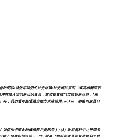
您訪問和/或使用我們的社交媒體/社交網路頁面（或其相關商店
如果您有加入我們商店的會員，當您在實體門市購買商品時，[相
時，我們還可能通過自動方式或使用cookie，網路伺服器日
( 如信用卡或金融機構帳戶資訊等 )；(3) 政府資料中之辨識者 
及設施 ( 如住所地址等 )；(2) 財產（如所有或具有其他權利之動