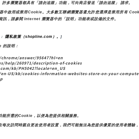
。許多瀏覽器都具有「請勿追蹤」功能，可向商店發送「請勿追蹤」 請求。
用或禁用Cookie。大多數互聯網瀏覽器還允許您選擇是禁用所有 Cooki
資訊，請參閱 Internet 瀏覽器中的「説明」功能表或設備的文件。
隱私政策（shopline.com）。
： 
]
e 的說明：
chrome/answer/95647?hl=en
s/help/260971/description-of-cookies
com/kb/PH5042?locale=en_US
-US/kb/cookies-information-websites-store-on-your-computer
lp
能所需的Cookie，以便為您提供相關服務。
在每次訪問時親自更改使用者設置，我們可能無法為您提供優質的使用者體驗