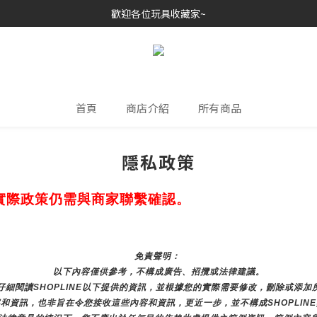
歡迎各位玩具收藏家~
歡迎各位玩具收藏家~
本店持有商業登記證~
接受消費券(支付寶HK/八達通)~
歡迎各位玩具收藏家~
首頁
商店介紹
所有商品
隱私政策
實際政策仍需與商家聯繫確認。
免責聲明： 
以下內容僅供參考，不構成廣告、招攬或法律建議。
細閱讀SHOPLINE以下提供的資訊，並根據您的實際需要修改，刪除或添
和資訊，也非旨在令您接收這些內容和資訊，更近一步，並不構成SHOPLIN