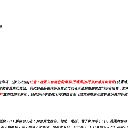
術
您的業務所適用的所有
或通過
商店、[擴充功能][
注意：請置入包括
數據蒐集管道
]
）時，我們可能會蒐集此資訊。我們的產品在許多百貨公司或者其他類型的實體門市有販售，
]
當您訪問本商店，我們的社交媒體/社交網路頁面（或其相關商店或對應的應用程式）
- (1) 辨識個人者 ( 如會員之姓名、地址、電話、電子郵件等 )；(2) 辨識財務者 
人特徵類 - 個人描述 ( 如性別、出生年月日、尺寸等 )。3.社會情況 – (1) 住家