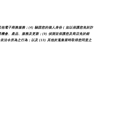
他電子商務服務；(4) 驗證您的個人身份 ( 如以保護您免於詐
您商業機會、產品、服務及更新；(9) 偵測並保護您及商店免於錯
 依法令所為之行為；以及 (13) 其他於蒐集當時取得您同意之