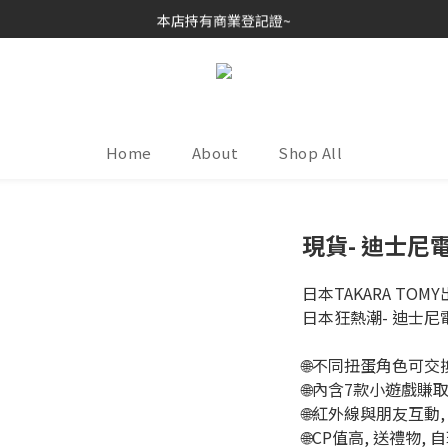
歡迎各位玩具收藏家~
本店持有商業登記證~
接受消費券(支付寶HK/八達通)~
歡迎各位玩具收藏家~
Home
About
Shop All
現貨- 迪士尼
日本TAKARA TOMY出
日本狂熱潮- 迪士尼電子
🌐不同扭蛋角色可交換衣服進
🌐內含7款小遊戲賺取
🌐紅外線與朋友互動, 
🌐CP值高, 送禮物, 