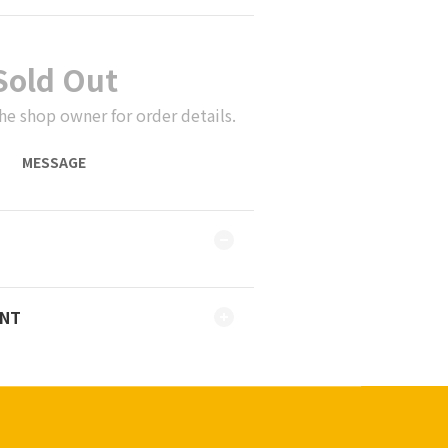
Sold Out
he shop owner for order details.
MESSAGE
ENT