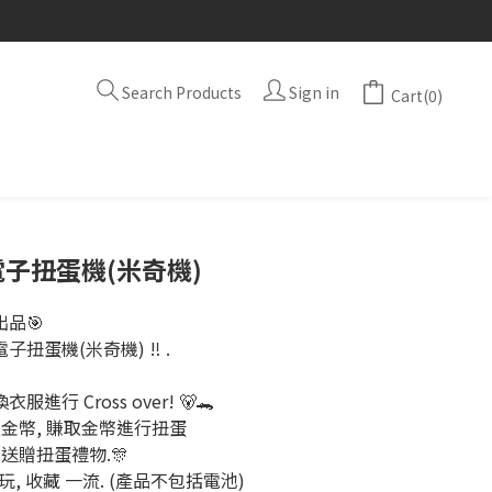
Search Products
Sign in
Cart(0)
電子扭蛋機(米奇機)
品🎯 ⁣
扭蛋機(米奇機) ‼️ . ⁣
行 Cross over! 🐻🐊 ⁣
金幣, 賺取金幣進行扭蛋 ⁣
送贈扭蛋禮物.🎊 ⁣
自玩, 收藏 一流. (產品不包括電池)⁣