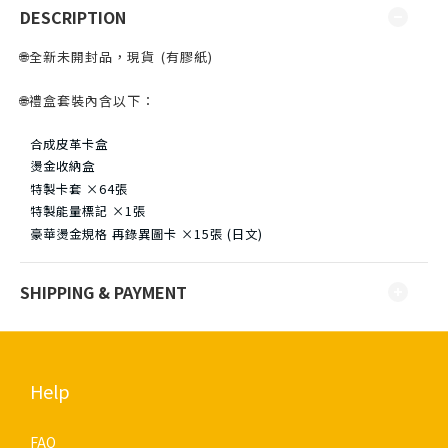
DESCRIPTION
🌐全新未開封品，現貨 ⁣⁣(有膠紙)
🌐禮盒套裝內含以下：
合成皮革卡盒
燙金收納盒
特製卡套 ×64張
特製能量標記 ×1張
豪華燙金規格 再錄異圖卡 ×15張 (日文)
SHIPPING & PAYMENT
Help
FAQ