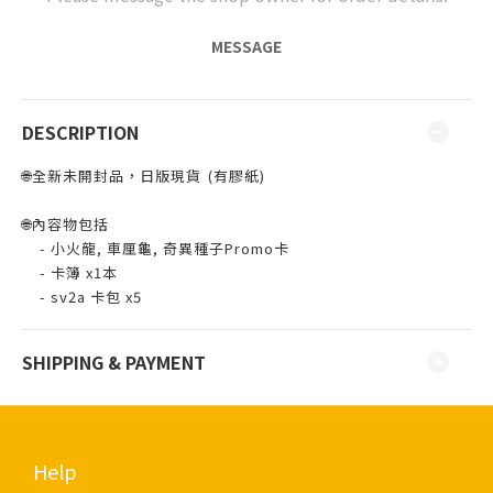
MESSAGE
DESCRIPTION
🌐全新未開封品，日版現貨 ⁣⁣(有膠紙)
🌐內容物包括
- 小火龍, 車厘龜, 奇異種子Promo卡
- 卡簿 x1本
- sv2a 卡包 x5
SHIPPING & PAYMENT
Help