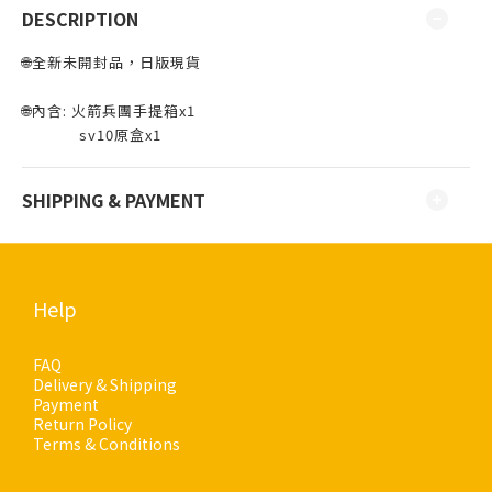
DESCRIPTION
🌐全新未開封品，日版現貨 ⁣⁣
🌐內含: 火箭兵團手提箱x1
sv10原盒x1
SHIPPING & PAYMENT
Help
FAQ
Delivery & Shipping
Payment
Return Policy
Terms & Conditions