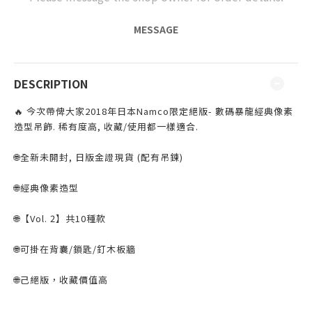
MESSAGE
DESCRIPTION
🔥 今次帶俾大家2018年日本Namco限定絕版- 數碼暴龍經典像素
造型吊飾. 稀有度高, 收藏/使用都一樣適合.⁣
⁣
🌐全新未開封, 日版金證⁣現貨 (配有吊鍊)
🌐經典像素造型⁣
⁣
🌐【Vol. 2】共10種款
⁣
🌐可掛在背囊/鎖匙/釘木板牆⁣
⁣
🌐己絕版，收藏價值高
⁣